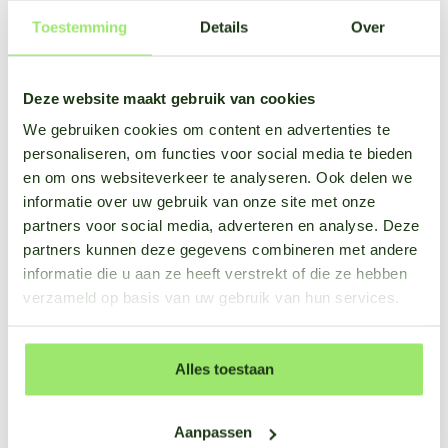
Toestemming
Details
Over
Choisissez votre mot de passe
Deze website maakt gebruik van cookies
Commencez votre essai
We gebruiken cookies om content en advertenties te
personaliseren, om functies voor social media te bieden
Avez-vous déjà un compte ?
Connexion
.
en om ons websiteverkeer te analyseren. Ook delen we
informatie over uw gebruik van onze site met onze
Commencez votre essai
partners voor social media, adverteren en analyse. Deze
gratuit
partners kunnen deze gegevens combineren met andere
informatie die u aan ze heeft verstrekt of die ze hebben
verzameld op basis van uw gebruik van hun services.
1. Créez votre compte
Essayez notre plateforme
gratuitement pendant 10 jours.
Alles toestaan
2. Télécharger l'application
Aanpassen